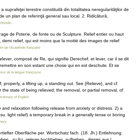
a suprafeţei terestre constituită din totalitatea neregularităţilor de
e un plan de referinţă general sau local. 2. Ridicătură,
r Român
ge de Poterie, de fonte ou de Sculpture. Relief entier ou haut
re, demi relief, qui est moins que la moitié des images de relief
ire de l'Académie française
ver, composé de Re, qui signifie Derechef, et lever, car il se dit
remettre en son estant une chose qui en est deschute. Et se
sor de la langue françoyse
ef, properly, a lifting up, a standing out. See {Relieve}, and cf.
 or the state of being relieved; the removal, or partial removal, of
ictionary of English
d relaxation following release from anxiety or distress. 2) a
(usu. light relief) a temporary break in a generally tense or boring
onary
iefter Oberfläche per. Wortschatz fach. (18. Jh.) Entlehnung.
heben , zu frz. relever hochheben, aufheben , dieses aus l.